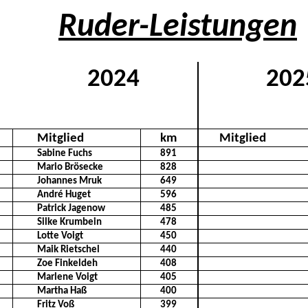
Ruder-Leistungen
2024
202
Mitglied
km
Mitglied
Sabine Fuchs
891
Mario Brösecke
828
Johannes Mruk
649
André Huget
596
Patrick Jagenow
485
Silke Krumbein
478
Lotte Voigt
450
Maik Rietschel
440
Zoe Finkeldeh
408
Marlene Voigt
405
Martha Haß
400
Fritz Voß
399