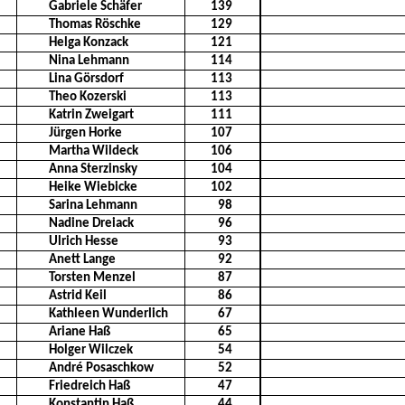
Gabriele Schäfer
139
Thomas Röschke
129
Helga Konzack
121
Nina Lehmann
114
Lina Görsdorf
113
Theo Kozerski
113
Katrin Zweigart
111
Jürgen Horke
107
Martha Wildeck
106
Anna Sterzinsky
104
Heike Wiebicke
102
Sarina Lehmann
98
Nadine Dreiack
96
Ulrich Hesse
93
Anett Lange
92
Torsten Menzel
87
Astrid Keil
86
Kathleen Wunderlich
67
Ariane Haß
65
Holger Wilczek
54
André Posaschkow
52
Friedreich Haß
47
Konstantin Haß
44