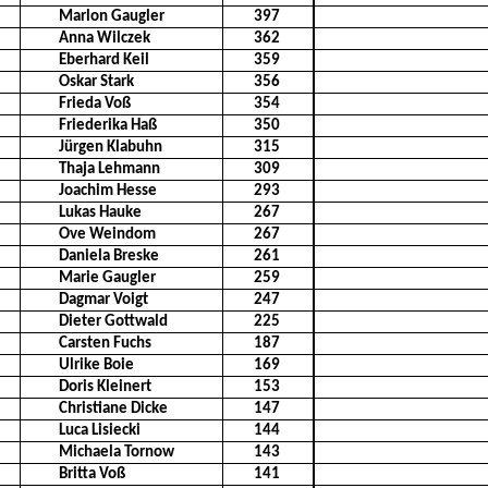
Marlon Gaugler
397
Anna Wilczek
362
Eberhard Keil
359
Oskar Stark
356
Frieda Voß
354
Friederika Haß
350
Jürgen Klabuhn
315
Thaja Lehmann
309
Joachim Hesse
293
Lukas Hauke
267
Ove Weindom
267
Daniela Breske
261
Marie Gaugler
259
Dagmar Voigt
247
Dieter Gottwald
225
Carsten Fuchs
187
Ulrike Boie
169
Doris Kleinert
153
Christiane Dicke
147
Luca Lisiecki
144
Michaela Tornow
143
Britta Voß
141