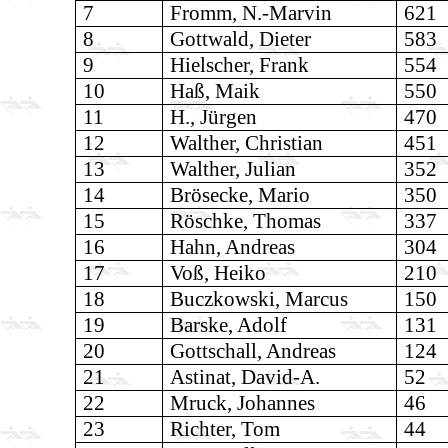
7
Fromm, N.-Marvin
621
8
Gottwald, Dieter
583
9
Hielscher, Frank
554
10
Haß, Maik
550
11
H., Jürgen
470
12
Walther, Christian
451
13
Walther, Julian
352
14
Brösecke, Mario
350
15
Röschke, Thomas
337
16
Hahn, Andreas
304
17
Voß, Heiko
210
18
Buczkowski, Marcus
150
19
Barske, Adolf
131
20
Gottschall, Andreas
124
21
Astinat, David-A.
52
22
Mruck, Johannes
46
23
Richter, Tom
44