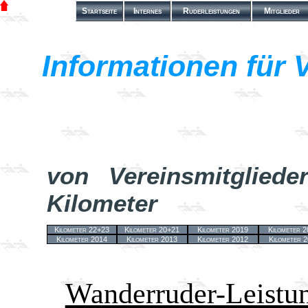
Startseite
Internes
Ruderleistungen
Mitglieder
Informationen für 
von Vereinsmitgliede
Kilometer
Kilometer 22+23
Kilometer 20+21
Kilometer 2019
Kilometer 
Kilometer 2014
Kilometer 2013
Kilometer 2012
Kilometer 
Wanderruder-Leistu