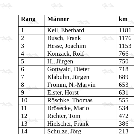
Rang
Männer
km
1
Keil, Eberhard
1181
2
Busch, Frank
1176
3
Hesse, Joachim
1153
4
Konzack, Rolf
766
5
H., Jürgen
750
6
Gottwald, Dieter
718
7
Klabuhn, Jürgen
689
8
Fromm, N.-Marvin
653
9
Elster, Horst
631
10
Röschke, Thomas
555
11
Brösecke, Mario
534
12
Richter, Tom
472
13
Hielscher, Frank
386
14
Schulze, Jörg
213